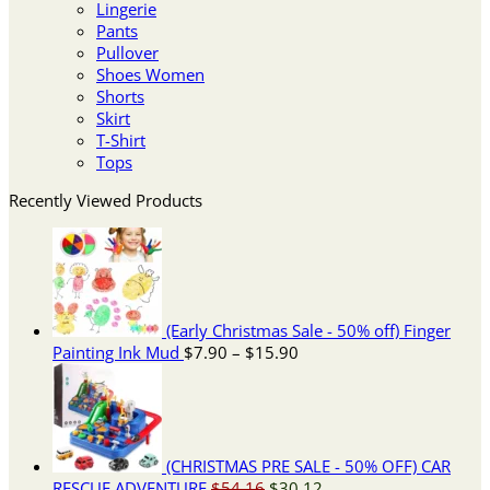
Lingerie
Pants
Pullover
Shoes Women
Shorts
Skirt
T-Shirt
Tops
Recently Viewed Products
(Early Christmas Sale - 50% off) Finger
Price
Painting Ink Mud
$
7.90
–
$
15.90
range:
$7.90
through
$15.90
(CHRISTMAS PRE SALE - 50% OFF) CAR
Original
Current
RESCUE ADVENTURE
$
54.16
$
30.12