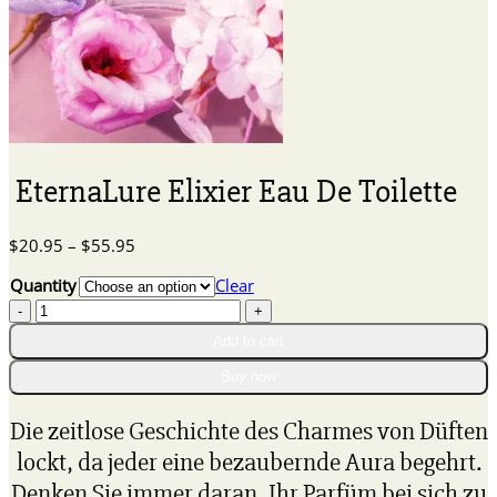
EternaLure Elixier Eau De Toilette
Price
$
20.95
–
$
55.95
range:
Quantity
Clear
$20.95
EternaLure
through
Elixier
$55.95
Add to cart
Eau
De
Buy now
Toilette
quantity
Die zeitlose Geschichte des Charmes von Düften
lockt, da jeder eine bezaubernde Aura begehrt.
Denken Sie immer daran, Ihr Parfüm bei sich zu