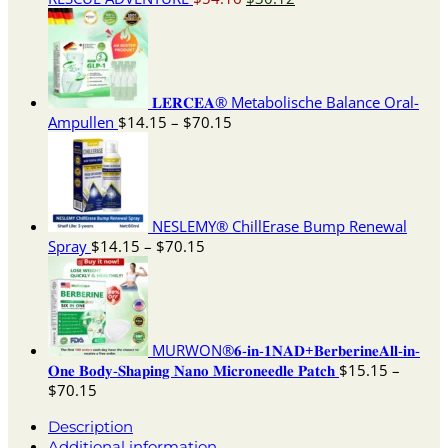
price
price
was:
is:
$54.16.
$30.12.
𝐋𝐄𝐑𝐂𝐄𝐀® Metabolische Balance Oral-
Price
Ampullen
$
14.15
–
$
70.15
range:
$14.15
through
$70.15
NESLEMY® ChillErase Bump Renewal
Price
Spray
$
14.15
–
$
70.15
range:
$14.15
through
$70.15
MURWON®𝟔-𝐢𝐧-𝟏𝐍𝐀𝐃+𝐁𝐞𝐫𝐛𝐞𝐫𝐢𝐧𝐞𝐀𝐥𝐥-𝐢𝐧-
𝐎𝐧𝐞 𝐁𝐨𝐝𝐲-𝐒𝐡𝐚𝐩𝐢𝐧𝐠 𝐍𝐚𝐧𝐨 𝐌𝐢𝐜𝐫𝐨𝐧𝐞𝐞𝐝𝐥𝐞 𝐏𝐚𝐭𝐜𝐡
$
15.15
–
Price
$
70.15
range:
Description
$15.15
Additional information