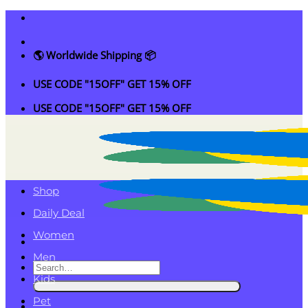
Skip
to
content
🌎 Worldwide Shipping 📦
USE CODE "15OFF" GET 15% OFF
USE CODE "15OFF" GET 15% OFF
Shop
Daily Deal
Women
Men
Search
Kids
for:
Pet