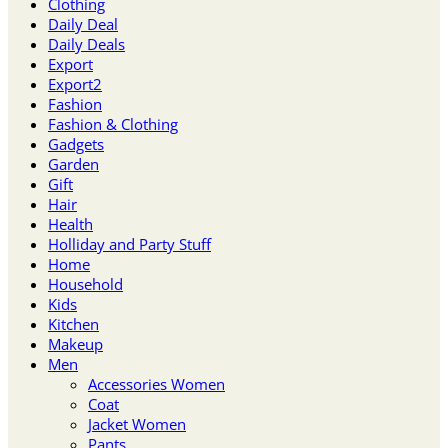
Clothing
Daily Deal
Daily Deals
Export
Export2
Fashion
Fashion & Clothing
Gadgets
Garden
Gift
Hair
Health
Holliday and Party Stuff
Home
Household
Kids
Kitchen
Makeup
Men
Accessories Women
Coat
Jacket Women
Pants