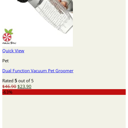
Quick View
Pet
Dual Function Vacuum Pet Groomer
Rated
5
out of 5
Original
Current
$
46.90
$
23.90
price
price
-63%
was:
is:
$46.90.
$23.90.