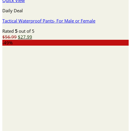
Quick View
Daily Deal
Tactical Waterproof Pants- For Male or Female
Rated
5
out of 5
Original
Current
$
56.99
$
27.99
price
price
-49%
was:
is:
$56.99.
$27.99.