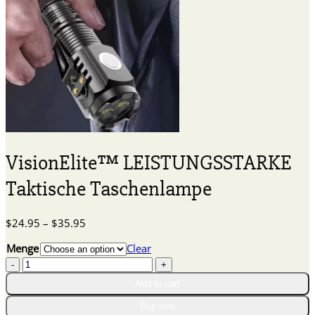
VisionElite™ LEISTUNGSSTARKE
Taktische Taschenlampe
Price
$
24.95
–
$
35.95
range:
Menge
Clear
$24.95
VisionElite™
through
LEISTUNGSSTARKE
$35.95
Add to cart
Taktische
Taschenlampe
Buy now