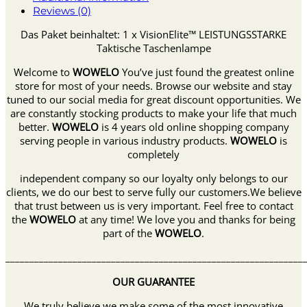
Reviews (0)
Das Paket beinhaltet: 1 x VisionElite™ LEISTUNGSSTARKE
Taktische Taschenlampe
Welcome to
WOWELO
You’ve just found the greatest online
store for most of your needs. Browse our website and stay
tuned to our social media for great discount opportunities. We
are constantly stocking products to make your life that much
better.
WOWELO
is 4 years old online shopping company
serving people in various industry products.
WOWELO
is
completely
independent company so our loyalty only belongs to our
clients, we do our best to serve fully our customers.We believe
that trust between us is very important. Feel free to contact
the
WOWELO
at any time! We love you and thanks for being
part of the
WOWELO
.
______________________________________________________________
OUR GUARANTEE
We truly believe we make some of the most innovative