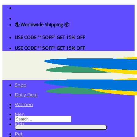
Skip
to
content
🌎 Worldwide Shipping 📦
USE CODE "15OFF" GET 15% OFF
USE CODE "15OFF" GET 15% OFF
Shop
Daily Deal
Women
Men
Search
Kids
for:
Pet