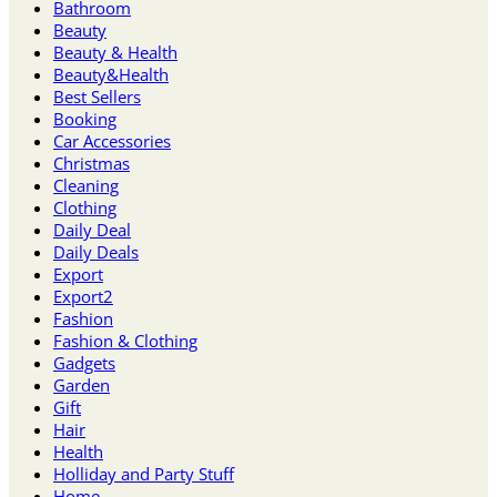
Bathroom
Beauty
Beauty & Health
Beauty&Health
Best Sellers
Booking
Car Accessories
Christmas
Cleaning
Clothing
Daily Deal
Daily Deals
Export
Export2
Fashion
Fashion & Clothing
Gadgets
Garden
Gift
Hair
Health
Holliday and Party Stuff
Home