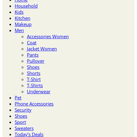
Household
Kids
Kitchen
Makeup
Men
Accessories Women
Coat
Jacket Women
Pants
Pullover
Shoes
Shorts
T-Shirt
T-Shirts
Underwear
Pet
Phone Accessories
Security
Shoes
Sport
Sweaters
Today’s Deals