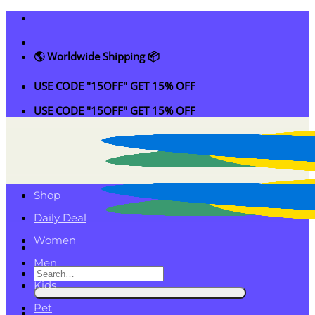
Skip
to
content
🌎 Worldwide Shipping 📦
USE CODE "15OFF" GET 15% OFF
USE CODE "15OFF" GET 15% OFF
Shop
Daily Deal
Women
Men
Search
Kids
for:
Pet