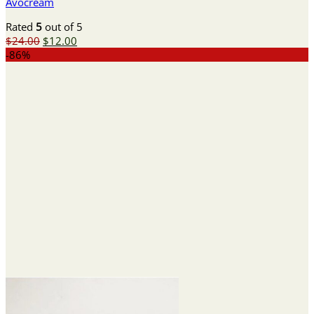
Avocream
Rated
5
out of 5
Original
Current
$
24.00
$
12.00
price
price
-86%
was:
is:
$24.00.
$12.00.