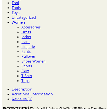
Tool
Tools
Toys
Uncategorized
Women
Accessories
Dress
Jacket
Jeans
Lingerie
Pants
Pullover
Shoes Women
Shorts
Skirt
T-Shirt
Tops
Description
Additional information
Reviews (0)
PACKUNG ENTHÄLT:
1/2/4/8 Stücke x VisioClear™ Flüssige Tageslinse