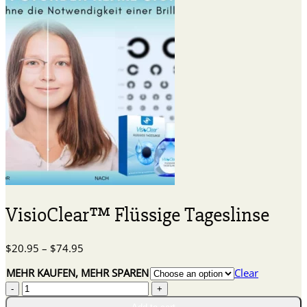
VisioClear™ Flüssige Tageslinse
Price
$
20.95
–
$
74.95
range:
MEHR KAUFEN, MEHR SPAREN
Clear
$20.95
VisioClear™
through
Flüssige
$74.95