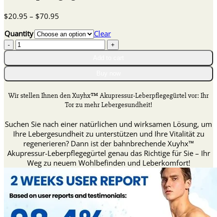
Price
$
20.95
–
$
70.95
range:
Quantity
Clear
$20.95
Xuyhx™
through
Akupressur-
$70.95
Add to cart
Leberpflegegürtel
quantity
Buy now
Wir stellen Ihnen den Xuyhx™ Akupressur-Leberpflegegürtel vor: Ihr
Tor zu mehr Lebergesundheit!
Suchen Sie nach einer natürlichen und wirksamen Lösung, um
Ihre Lebergesundheit zu unterstützen und Ihre Vitalität zu
regenerieren? Dann ist der bahnbrechende Xuyhx™
Akupressur-Leberpflegegürtel genau das Richtige für Sie – Ihr
Weg zu neuem Wohlbefinden und Leberkomfort!