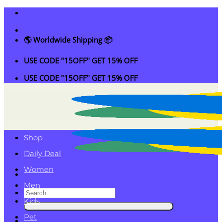
Skip
to
content
🌎 Worldwide Shipping 📦
USE CODE "15OFF" GET 15% OFF
USE CODE "15OFF" GET 15% OFF
Shop
Daily Deal
Women
Men
Search
Kids
for:
Pet