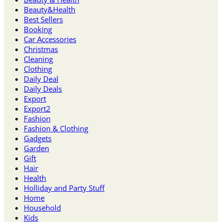
Beauty&Health
Best Sellers
Booking
Car Accessories
Christmas
Cleaning
Clothing
Daily Deal
Daily Deals
Export
Export2
Fashion
Fashion & Clothing
Gadgets
Garden
Gift
Hair
Health
Holliday and Party Stuff
Home
Household
Kids